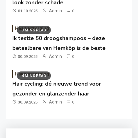
look zonder schade
Admin
01.10.2025
0
Haarverzorging
3 MINS READ
Ik testte 50 droogshampoos – deze
betaalbare van Hemköp is de beste
Admin
30.09.2025
0
Haarverzorging
4 MINS READ
Hair cycling: dé nieuwe trend voor
gezonder en glanzender haar
Admin
30.09.2025
0