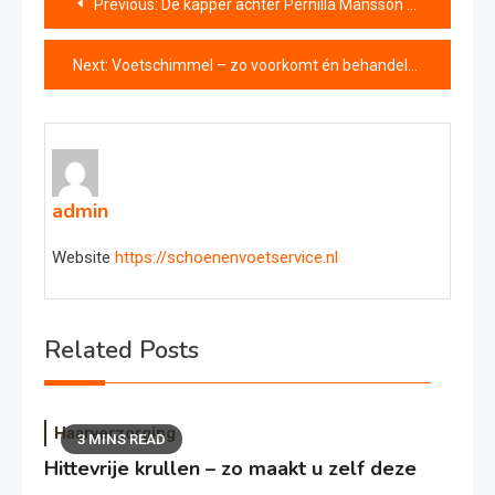
Previous:
De kapper achter Pernilla Månsson Colts geprezen grijze coupe
navigatie
Next:
Voetschimmel – zo voorkomt én behandelt u voetproblemen
admin
Website
https://schoenenvoetservice.nl
Related Posts
Haarverzorging
3 MINS READ
Hittevrije krullen – zo maakt u zelf deze