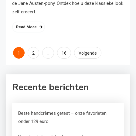
de Jane Austen-pony. Ontdek hoe u deze klassieke look
zelf creëert.
Read More
Berichten
1
…
2
16
Volgende
paginering
Recente berichten
Beste handcrèmes getest – onze favorieten
onder 129 euro