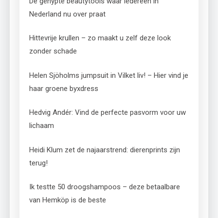
De gehypte beautytools waar iedereen in
Nederland nu over praat
Hittevrije krullen – zo maakt u zelf deze look
zonder schade
Helen Sjöholms jumpsuit in Vilket liv! – Hier vind je
haar groene byxdress
Hedvig Andér: Vind de perfecte pasvorm voor uw
lichaam
Heidi Klum zet de najaarstrend: dierenprints zijn
terug!
Ik testte 50 droogshampoos – deze betaalbare
van Hemköp is de beste