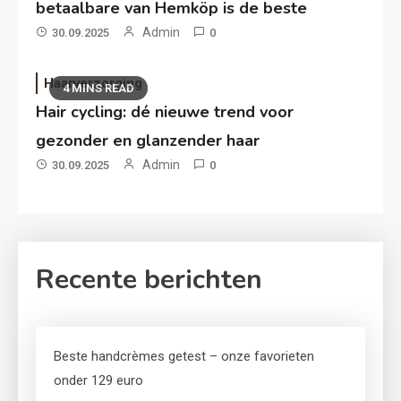
betaalbare van Hemköp is de beste
Admin
30.09.2025
0
Haarverzorging
4 MINS READ
Hair cycling: dé nieuwe trend voor
gezonder en glanzender haar
Admin
30.09.2025
0
Recente berichten
Beste handcrèmes getest – onze favorieten
onder 129 euro