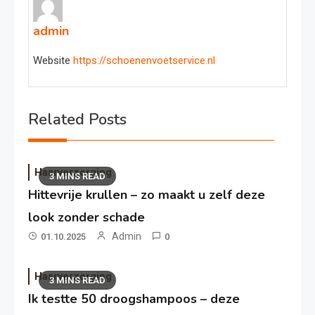
admin
Website
https://schoenenvoetservice.nl
Related Posts
Haarverzorging
3 MINS READ
Hittevrije krullen – zo maakt u zelf deze
look zonder schade
Admin
01.10.2025
0
Haarverzorging
3 MINS READ
Ik testte 50 droogshampoos – deze