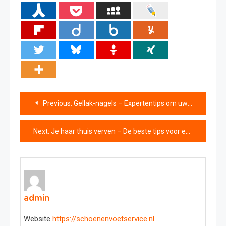
Bericht
Previous:
Gellak-nagels – Expertentips om uw nagels weer sterk te maken
navigatie
Next:
Je haar thuis verven – De beste tips voor een stralende haarkleur
admin
Website
https://schoenenvoetservice.nl