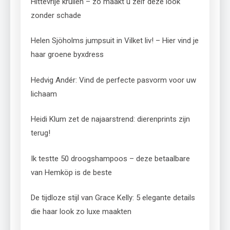
Hittevrije krullen – zo maakt u zelf deze look
zonder schade
Helen Sjöholms jumpsuit in Vilket liv! – Hier vind je
haar groene byxdress
Hedvig Andér: Vind de perfecte pasvorm voor uw
lichaam
Heidi Klum zet de najaarstrend: dierenprints zijn
terug!
Ik testte 50 droogshampoos – deze betaalbare
van Hemköp is de beste
De tijdloze stijl van Grace Kelly: 5 elegante details
die haar look zo luxe maakten