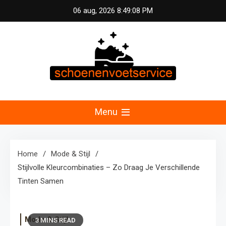
Skip
06 aug, 2026
8:49:08 PM
to
content
Schoenen &
Uw specialist in voetzorg en schoonheid.
Professionele pedicure, schoenmassage en
Menu
Voetservice –
fitnessconsultatie voor optimale voetverzorging en
welzijn in Nederland.
Schoonheid en
Home
Mode & Stijl
Stijlvolle Kleurcombinaties – Zo Draag Je Verschillende
Fitness voor Uw
Tinten Samen
Voeten
Mode & Stijl
3 MINS READ