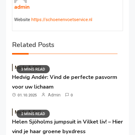
admin
Website
https://schoenenvoetservice.nl
Related Posts
Mode & Stijl
3 MINS READ
Hedvig Andér: Vind de perfecte pasvorm
voor uw lichaam
Admin
01.10.2025
0
Mode & Stijl
2 MINS READ
Helen Sjöholms jumpsuit in Vilket liv! – Hier
vind je haar groene byxdress