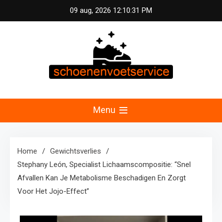
Skip
09 aug, 2026
12:10:32 PM
to
content
Schoenen &
Uw specialist in voetzorg en schoonheid.
Professionele pedicure, schoenmassage en
Menu
Voetservice –
fitnessconsultatie voor optimale voetverzorging en
welzijn in Nederland.
Schoonheid en
Home
Gewichtsverlies
Stephany León, Specialist Lichaamscompositie: “Snel
Fitness voor Uw
Afvallen Kan Je Metabolisme Beschadigen En Zorgt
Voor Het Jojo-Effect”
Voeten