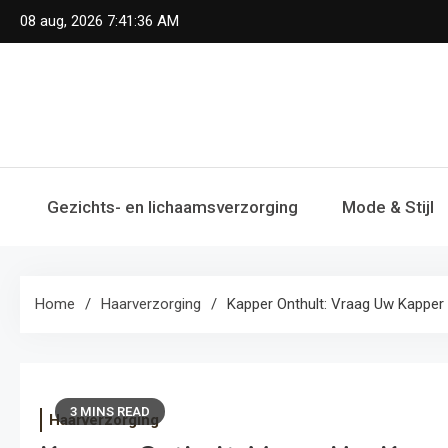
Skip
08 aug, 2026
7:41:36 AM
to
content
Gezichts- en lichaamsverzorging
Mode & Stijl
Home
Haarverzorging
Kapper Onthult: Vraag Uw Kapper
3 MINS READ
Haarverzorging