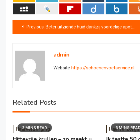
Bericht
Previous:
Beter uitziende huid dankzij voordelige apotheek-reiniger
navigatie
admin
Website
https://schoenenvoetservice.nl
Related Posts
3 MINS READ
3 MINS REA
Haarverzorging
Haarverzorgi
Hittevrije krullen – zo maakt u
Ik testte 5