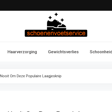
Schoenen & Voets
Uw specialist in voetzorg en schoonheid. Professi
Haarverzorging
Gewichtsverlies
Schoonheid
voetverzorg
Fitness 
 Nooit Om Deze Populaire Laagjesknip