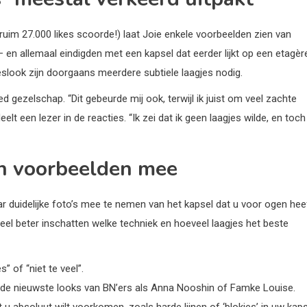
 ruim 27.000 likes scoorde!) laat Joie enkele voorbeelden zien van
 en allemaal eindigden met een kapsel dat eerder lijkt op een etagèr
slook zijn doorgaans meerdere subtiele laagjes nodig.
 gezelschap. “Dit gebeurde mij ook, terwijl ik juist om veel zachte
t een lezer in de reacties. “Ik zei dat ik geen laagjes wilde, en toch
en voorbeelden mee
ar duidelijke foto’s mee te nemen van het kapsel dat u voor ogen heef
l beter inschatten welke techniek en hoeveel laagjes het beste
s” of “niet te veel”.
f de nieuwste looks van BN’ers als Anna Nooshin of Famke Louise.
u absoluut wilt voorkomen, zoals harde lijnen of ‘blokjes’ in uw kaps