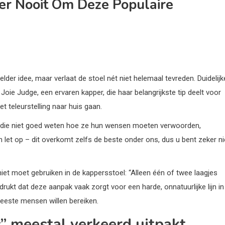
er Nooit Om Deze Populaire
der idee, maar verlaat de stoel nét niet helemaal tevreden. Duidelijk
 Joie Judge, een ervaren kapper, die haar belangrijkste tip deelt voor
 teleurstelling naar huis gaan.
nten die niet goed weten hoe ze hun wensen moeten verwoorden,
En let op – dit overkomt zelfs de beste onder ons, dus u bent zeker ni
iet moet gebruiken in de kappersstoel: “Alleen één of twee laagjes
drukt dat deze aanpak vaak zorgt voor een harde, onnatuurlijke lijn in
meeste mensen willen bereiken.
” meestal verkeerd uitpakt