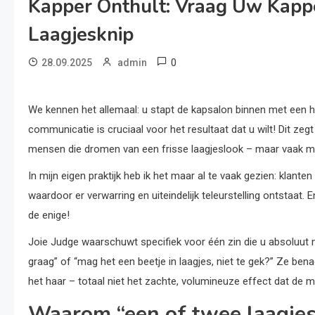
Kapper Onthult: Vraag Uw Kapp
Laagjesknip
0
28.09.2025
admin
We kennen het allemaal: u stapt de kapsalon binnen met een hel
communicatie is cruciaal voor het resultaat dat u wilt! Dit zegt
mensen die dromen van een frisse laagjeslook – maar vaak met
In mijn eigen praktijk heb ik het maar al te vaak gezien: kla
waardoor er verwarring en uiteindelijk teleurstelling ontstaat. 
de enige!
Joie Judge waarschuwt specifiek voor één zin die u absoluut n
graag” of “mag het een beetje in laagjes, niet te gek?” Ze bena
het haar – totaal niet het zachte, volumineuze effect dat de 
Waarom “een of twee laagjes