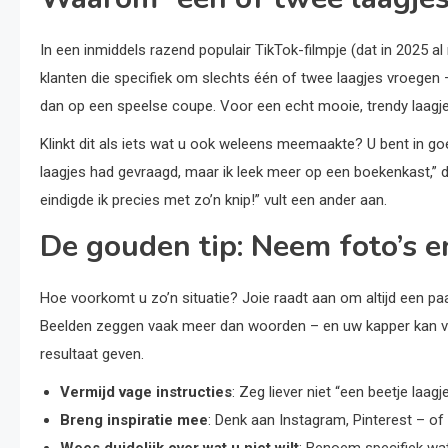
In een inmiddels razend populair TikTok-filmpje (dat in 2025 al
klanten die specifiek om slechts één of twee laagjes vroegen –
dan op een speelse coupe. Voor een echt mooie, trendy laagje
Klinkt dit als iets wat u ook weleens meemaakte? U bent in goed
laagjes had gevraagd, maar ik leek meer op een boekenkast,” deel
eindigde ik precies met zo’n knip!” vult een ander aan.
De gouden tip: Neem foto’s 
Hoe voorkomt u zo’n situatie? Joie raadt aan om altijd een pa
Beelden zeggen vaak meer dan woorden – en uw kapper kan vee
resultaat geven.
Vermijd vage instructies
: Zeg liever niet “een beetje laagje
Breng inspiratie mee
: Denk aan Instagram, Pinterest – o
Wees duidelijk over wat u niet wilt
: Benoem specifiek wat 