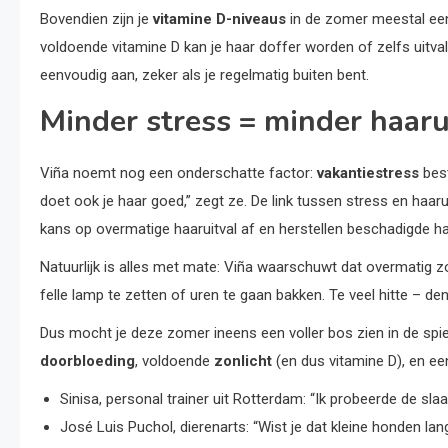
Bovendien zijn je
vitamine D-niveaus
in de zomer meestal een 
voldoende vitamine D kan je haar doffer worden of zelfs uitva
eenvoudig aan, zeker als je regelmatig buiten bent.
Minder stress = minder haaru
Viña noemt nog een onderschatte factor:
vakantiestress
best
doet ook je haar goed,” zegt ze. De link tussen stress en haa
kans op overmatige haaruitval af en herstellen beschadigde ha
Natuurlijk is alles met mate: Viña waarschuwt dat overmatig zo
felle lamp te zetten of uren te gaan bakken. Te veel hitte – 
Dus mocht je deze zomer ineens een voller bos zien in de spie
doorbloeding
, voldoende
zonlicht
(en dus vitamine D), en een
Sinisa, personal trainer uit Rotterdam: “Ik probeerde de sla
José Luis Puchol, dierenarts: “Wist je dat kleine honden lan