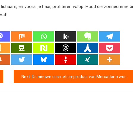
ichaam, en vooral je haar, profiteren volop. Houd die zonnecrème bi
ost!
Next:
Dit nieuwe cosmetica-product van Mercadona wordt onmisbaar in uw make-uproutine – voor minder dan 6 euro