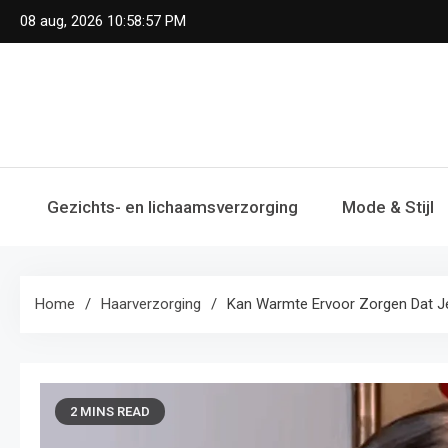
Skip
08 aug, 2026
10:58:58 PM
to
content
Gezichts- en lichaamsverzorging
Mode & Stijl
Home
Haarverzorging
Kan Warmte Ervoor Zorgen Dat Je H
2 MINS READ