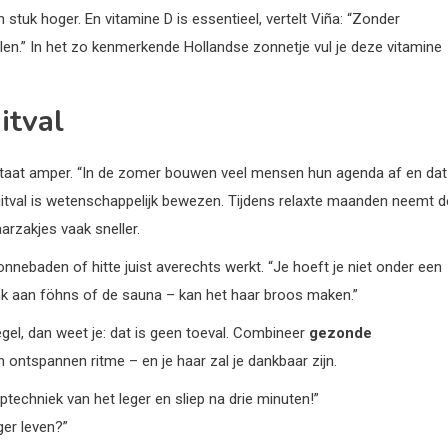
stuk hoger. En vitamine D is essentieel, vertelt Viña: “Zonder
llen.” In het zo kenmerkende Hollandse zonnetje vul je deze vitamine
itval
aat amper. “In de zomer bouwen veel mensen hun agenda af en dat
ruitval is wetenschappelijk bewezen. Tijdens relaxte maanden neemt d
arzakjes vaak sneller.
nnebaden of hitte juist averechts werkt. “Je hoeft je niet onder een
denk aan föhns of de sauna – kan het haar broos maken.”
gel, dan weet je: dat is geen toeval. Combineer
gezonde
 ontspannen ritme – en je haar zal je dankbaar zijn.
aptechniek van het leger en sliep na drie minuten!”
ger leven?”