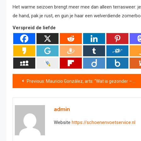
Het warme seizoen brengt meer mee dan alleen terrasweer: je l
de hand, pak je rust, en gun je haar een welverdiende zomerbo
Verspreid de liefde
Bericht
Previous:
Mauricio González, arts: “Wat is gezonder – wandelen of zwemmen?”
navigatie
admin
Website
https://schoenenvoetservice.nl