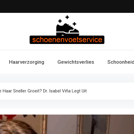
Schoenen & Voets
Uw specialist in voetzorg en schoonheid. Professi
Haarverzorging
Gewichtsverlies
Schoonheid
voetverzorg
Fitness 
aar Sneller Groeit? Dr. Isabel Viña Legt Uit