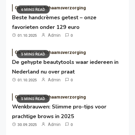
Gezichts- en lichaamsverzorging
6 MINS READ
Beste handcrèmes getest – onze
favorieten onder 129 euro
Admin
01.10.2025
0
Gezichts- en lichaamsverzorging
5 MINS READ
De gehypte beautytools waar iedereen in
Nederland nu over praat
Admin
01.10.2025
0
Gezichts- en lichaamsverzorging
5 MINS READ
Wenkbrauwen: Slimme pro-tips voor
prachtige brows in 2025
Admin
30.09.2025
0