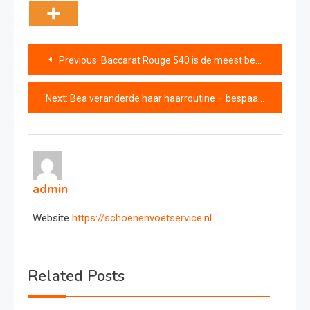
Bericht
Previous:
Baccarat Rouge 540 is de meest besproken parfum ter wereld
navigatie
Next:
Bea veranderde haar haarroutine – bespaart nu €5.000 per jaar
admin
Website
https://schoenenvoetservice.nl
Related Posts