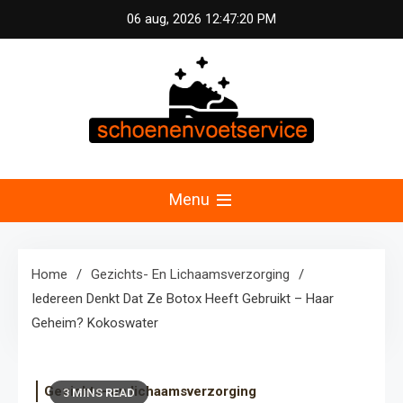
Skip
06 aug, 2026
12:47:20 PM
to
content
Schoenen &
Uw specialist in voetzorg en schoonheid.
Professionele pedicure, schoenmassage en
Menu
Voetservice –
fitnessconsultatie voor optimale voetverzorging en
welzijn in Nederland.
Schoonheid en
Home
Gezichts- En Lichaamsverzorging
Iedereen Denkt Dat Ze Botox Heeft Gebruikt – Haar
Fitness voor Uw
Geheim? Kokoswater
Voeten
Gezichts- en lichaamsverzorging
3 MINS READ