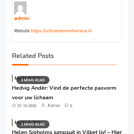
admin
Website
https://schoenenvoetservice.nl
Related Posts
Mode & Stijl
3 MINS READ
Hedvig Andér: Vind de perfecte pasvorm
voor uw lichaam
Admin
01.10.2025
0
Mode & Stijl
2 MINS READ
Helen Sjöholms jumpsuit in Vilket liv! – Hier