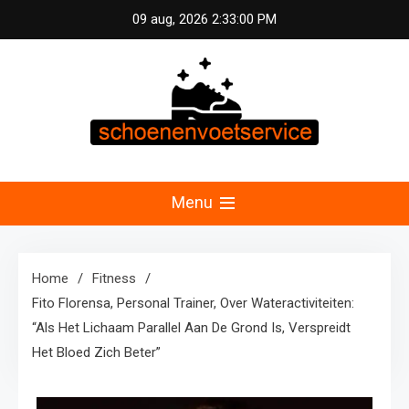
Skip
09 aug, 2026
2:33:00 PM
to
content
Schoenen &
Uw specialist in voetzorg en schoonheid.
Professionele pedicure, schoenmassage en
Menu
Voetservice –
fitnessconsultatie voor optimale voetverzorging en
welzijn in Nederland.
Schoonheid en
Home
Fitness
Fito Florensa, Personal Trainer, Over Wateractiviteiten:
Fitness voor Uw
“Als Het Lichaam Parallel Aan De Grond Is, Verspreidt
Het Bloed Zich Beter”
Voeten