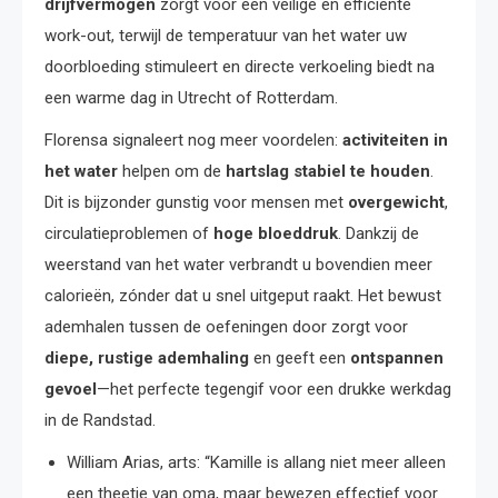
drijfvermogen
zorgt voor een veilige en efficiënte
work-out, terwijl de temperatuur van het water uw
doorbloeding stimuleert en directe verkoeling biedt na
een warme dag in Utrecht of Rotterdam.
Florensa signaleert nog meer voordelen:
activiteiten in
het water
helpen om de
hartslag stabiel te houden
.
Dit is bijzonder gunstig voor mensen met
overgewicht
,
circulatieproblemen of
hoge bloeddruk
. Dankzij de
weerstand van het water verbrandt u bovendien meer
calorieën, zónder dat u snel uitgeput raakt. Het bewust
ademhalen tussen de oefeningen door zorgt voor
diepe, rustige ademhaling
en geeft een
ontspannen
gevoel
—het perfecte tegengif voor een drukke werkdag
in de Randstad.
William Arias, arts: “Kamille is allang niet meer alleen
een theetje van oma, maar bewezen effectief voor