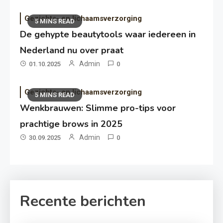
Gezichts- en lichaamsverzorging
5 MINS READ
De gehypte beautytools waar iedereen in
Nederland nu over praat
Admin
01.10.2025
0
Gezichts- en lichaamsverzorging
5 MINS READ
Wenkbrauwen: Slimme pro-tips voor
prachtige brows in 2025
Admin
30.09.2025
0
Recente berichten