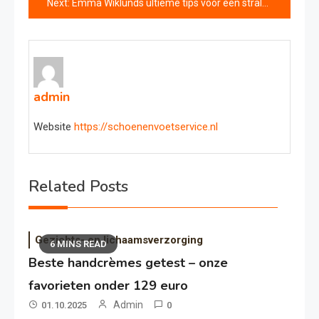
Next:
Emma Wiklunds ultieme tips voor een stralende huid – en haar favoriete product
admin
Website
https://schoenenvoetservice.nl
Related Posts
Gezichts- en lichaamsverzorging
6 MINS READ
Beste handcrèmes getest – onze
favorieten onder 129 euro
Admin
01.10.2025
0