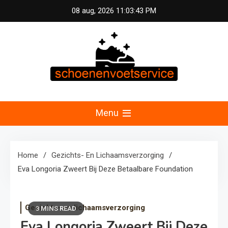
Skip
08 aug, 2026
11:03:44 PM
to
content
Schoenen &
Uw specialist in voetzorg en schoonheid.
Professionele pedicure, schoenmassage en
Menu
Voetservice –
fitnessconsultatie voor optimale voetverzorging en
welzijn in Nederland.
Schoonheid en
Home
Gezichts- En Lichaamsverzorging
Eva Longoria Zweert Bij Deze Betaalbare Foundation
Fitness voor Uw
Voeten
Gezichts- en lichaamsverzorging
3 MINS READ
Eva Longoria Zweert Bij Deze