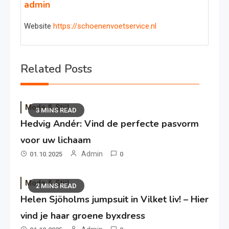
admin
Website
https://schoenenvoetservice.nl
Related Posts
Mode & Stijl
3 MINS READ
Hedvig Andér: Vind de perfecte pasvorm
voor uw lichaam
Admin
01.10.2025
0
Mode & Stijl
2 MINS READ
Helen Sjöholms jumpsuit in Vilket liv! – Hier
vind je haar groene byxdress