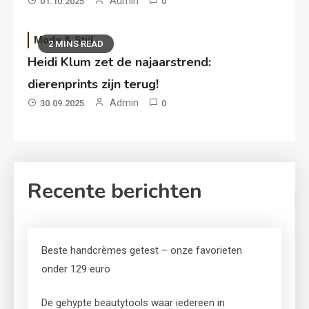
Admin
01.10.2025
0
Mode & Stijl
2 MINS READ
Heidi Klum zet de najaarstrend:
dierenprints zijn terug!
Admin
30.09.2025
0
Recente berichten
Beste handcrèmes getest – onze favorieten
onder 129 euro
De gehypte beautytools waar iedereen in