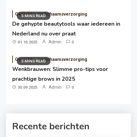
Gezichts- en lichaamsverzorging
5 MINS READ
De gehypte beautytools waar iedereen in
Nederland nu over praat
Admin
01.10.2025
0
Gezichts- en lichaamsverzorging
5 MINS READ
Wenkbrauwen: Slimme pro-tips voor
prachtige brows in 2025
Admin
30.09.2025
0
Recente berichten