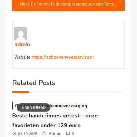
Next:
De favoriete decemberaankopen van Femina’s modechef
admin
Website
https://schoenenvoetservice.nl
Related Posts
Gezichts- en lichaamsverzorging
6 MINS READ
Beste handcrèmes getest – onze
favorieten onder 129 euro
Admin
01.10.2025
0