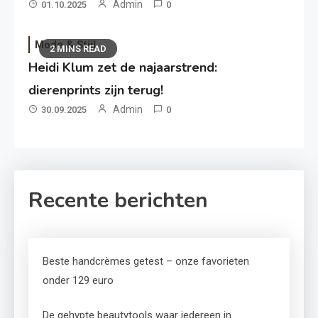
Admin
01.10.2025
0
Mode & Stijl
2 MINS READ
Heidi Klum zet de najaarstrend:
dierenprints zijn terug!
Admin
30.09.2025
0
Recente berichten
Beste handcrèmes getest – onze favorieten
onder 129 euro
De gehypte beautytools waar iedereen in