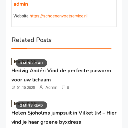
admin
Website
https://schoenenvoetservice.nl
Related Posts
Mode & Stijl
3 MINS READ
Hedvig Andér: Vind de perfecte pasvorm
voor uw lichaam
Admin
01.10.2025
0
Mode & Stijl
2 MINS READ
Helen Sjöholms jumpsuit in Vilket liv! – Hier
vind je haar groene byxdress