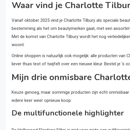
Waar vind je Charlotte Tilbu
Vanaf oktober 2025 vind je Charlotte Tilbury als speciale beaut
bestemming als het om beautymerken gaat, met een assortimen
Met de komst van Charlotte Tilbury wordt het nog verleidelijker
woont.
Online shoppen is natuurlijk ook mogelijk: alle producten van Char
liever thuis test of twijfelt over een nieuwe kleur. Bestel je ’s 
Mijn drie onmisbare Charlott
Keuze genoeg, maar sommige producten zijn echt onmisbaar in d
iedere keer weer opnieuw koop:
De multifunctionele highlighter
De Hollywood Flawless Filter is niet voor niets een cultfavoriet