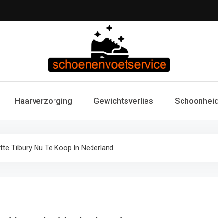
Schoenen & Voets
Uw specialist in voetzorg en schoonheid. Professi
Haarverzorging
Gewichtsverlies
Schoonheid
voetverzorg
Fitness 
lotte Tilbury Nu Te Koop In Nederland