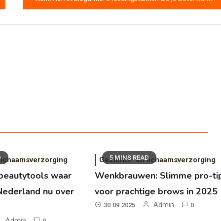
D
5 MINS READ
 lichaamsverzorging
Gezichts- en lichaamsverzorging
beautytools waar
Wenkbrauwen: Slimme pro-ti
Nederland nu over
voor prachtige brows in 2025
Admin
30.09.2025
0
Admin
0