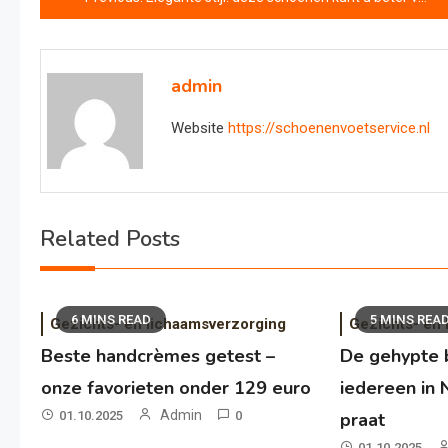
navigatie
admin
Website
https://schoenenvoetservice.nl
Related Posts
6 MINS READ
5 MINS REA
Gezichts- en lichaamsverzorging
Gezichts- en
Beste handcrèmes getest –
De gehypte 
onze favorieten onder 129 euro
iedereen in 
Admin
01.10.2025
0
praat
01.10.2025