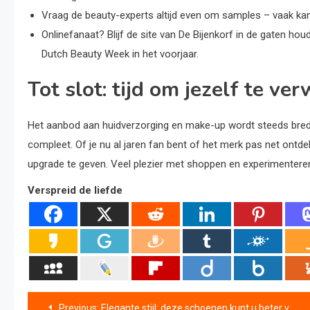
Vraag de beauty-experts altijd even om samples – vaak kan 
Onlinefanaat? Blijf de site van De Bijenkorf in de gaten hou
Dutch Beauty Week in het voorjaar.
Tot slot: tijd om jezelf te v
Het aanbod aan huidverzorging en make-up wordt steeds breder
compleet. Of je nu al jaren fan bent of het merk pas net ontde
upgrade te geven. Veel plezier met shoppen en experimentere
Verspreid de liefde
Bericht
Previous:
Elegante stijl: deze schoenen kunt u beter vermijden