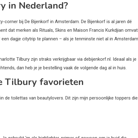
ry in Nederland?
y-corner bij De Bijenkorf in Amsterdam. De Bijenkorf is al jaren dé
t dat merken als Rituals, Skins en Maison Francis Kurkdjian omvat
 een dagje citytrip te plannen – als je tenminste niet al in Amsterda
lotte Tilbury zijn straks verkrijgbaar via debijenkorf.nl. Ideaal als je
ochtends, dan heb je je bestelling vaak de volgende dag al in huis.
e Tilbury favorieten
e toilettas van beautylovers. Dit zijn mijn persoonlijke toppers die 
. Je gebruikt ‘m als highlighter, primer of gewoon om je huid die