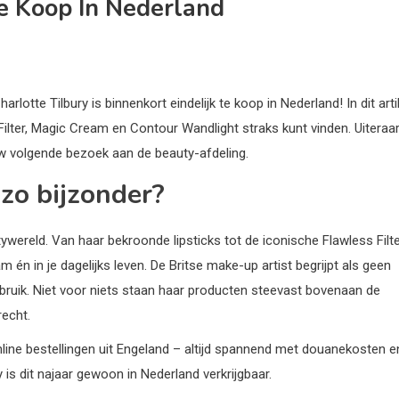
Te Koop In Nederland
lotte Tilbury is binnenkort eindelijk te koop in Nederland! In dit arti
 Filter, Magic Cream en Contour Wandlight straks kunt vinden. Uiteraa
ouw volgende bezoek aan de beauty-afdeling.
zo bijzonder?
tywereld. Van haar bekroonde lipsticks tot de iconische Flawless Filt
én in je dagelijks leven. De Britse make-up artist begrijpt als geen
bruik. Niet voor niets staan haar producten steevast bovenaan de
recht.
ine bestellingen uit Engeland – altijd spannend met douanekosten e
 is dit najaar gewoon in Nederland verkrijgbaar.