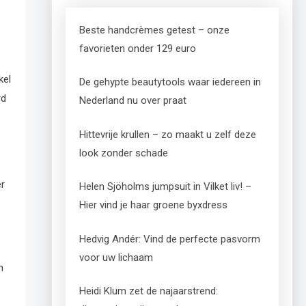
Beste handcrèmes getest – onze
favorieten onder 129 euro
kel
De gehypte beautytools waar iedereen in
rd
Nederland nu over praat
Hittevrije krullen – zo maakt u zelf deze
look zonder schade
er
Helen Sjöholms jumpsuit in Vilket liv! –
Hier vind je haar groene byxdress
Hedvig Andér: Vind de perfecte pasvorm
voor uw lichaam
n
Heidi Klum zet de najaarstrend: