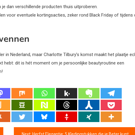
je dan verschillende producten thuis uitproberen.
den voor eventuele kortingsacties, zeker rond Black Friday of tijdens
erwennen
 in Nederland, maar Charlotte Tilbury’s komst maakt het plaatje ec
kt hebt: dit is hét moment om je persoonlijke beautyroutine een
n!
Next:
Herfst Elegantie: 5 Kledingstukken die je Beter kunt Vermijden volgens de Expert