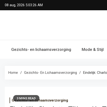
Skip
08 aug, 2026
5:03:26 AM
to
content
Gezichts- en lichaamsverzorging
Mode & Stijl
Home
Gezichts- En Lichaamsverzorging
Eindelijk: Char
3 MINS READ
Gezichts- en lichaamsverzorging