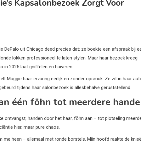
e’s Kapsalonbezoek Zorgt Voor
e DePalo uit Chicago deed precies dat: ze boekte een afspraak bij e
londe lokken professioneel te laten stylen. Maar haar bezoek kreeg
in 2025 laat gniffelen én huiveren.
elt Maggie haar ervaring eerlijk en zonder opsmuk. Ze zit in haar aut
s gebeurd tijdens haar salonbezoek is allesbehalve geruststellend.
van één föhn tot meerdere hand
jke ontvangst, handen door het haar, föhn aan – tot plotseling meerd
iëntie hier, maar pure chaos.
e heen – allemaal met ronde borstels. Mijn hoofd raakte de knieë