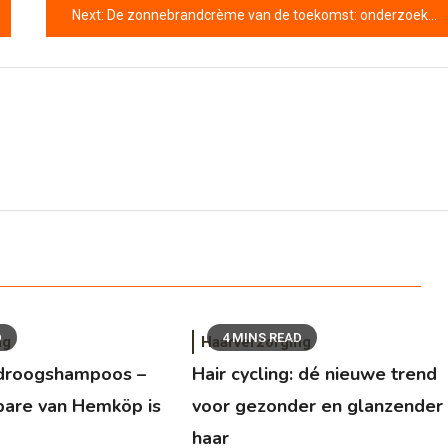
Next:
De zonnebrandcrème van de toekomst: onderzoek naar bescherming in pilvorm
D
4 MINS READ
ng
Haarverzorging
0 droogshampoos –
Hair cycling: dé nieuwe trend
bare van Hemköp is
voor gezonder en glanzender
haar