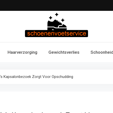
Schoenen & Voets
Uw specialist in voetzorg en schoonheid. Professi
Haarverzorging
Gewichtsverlies
Schoonheid
voetverzorg
Fitness 
e’s Kapsalonbezoek Zorgt Voor Opschudding