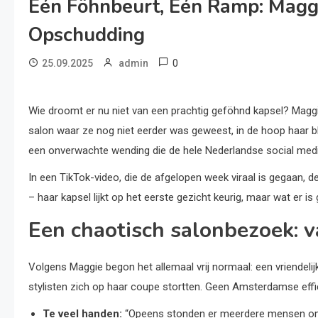
Eén Föhnbeurt, Één Ramp: Maggi
Opschudding
0
25.09.2025
admin
Wie droomt er nu niet van een prachtig geföhnd kapsel? Maggi
salon waar ze nog niet eerder was geweest, in de hoop haar b
een onverwachte wending die de hele Nederlandse social media 
In een TikTok-video, die de afgelopen week viraal is gegaan, de
– haar kapsel lijkt op het eerste gezicht keurig, maar wat er i
Een chaotisch salonbezoek: 
Volgens Maggie begon het allemaal vrij normaal: een vriendeli
stylisten zich op haar coupe stortten. Geen Amsterdamse effic
Te veel handen:
“Opeens stonden er meerdere mensen om m