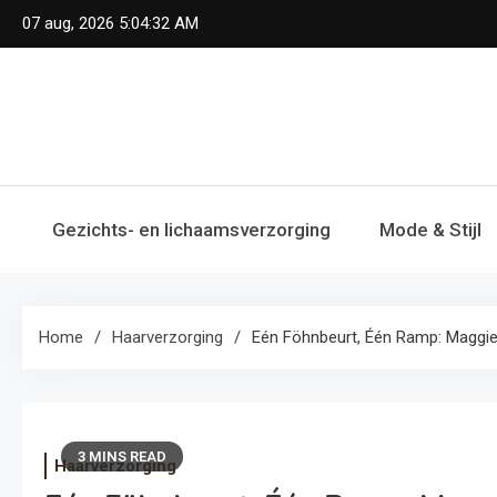
Skip
07 aug, 2026
5:04:32 AM
to
content
Gezichts- en lichaamsverzorging
Mode & Stijl
Home
Haarverzorging
Eén Föhnbeurt, Één Ramp: Maggi
3 MINS READ
Haarverzorging