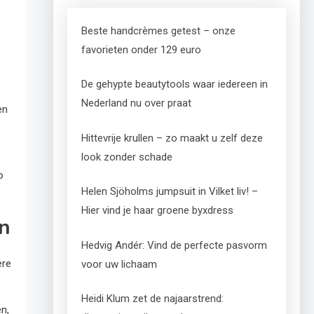
Beste handcrèmes getest – onze
favorieten onder 129 euro
De gehypte beautytools waar iedereen in
Nederland nu over praat
en
Hittevrije krullen – zo maakt u zelf deze
look zonder schade
o
Helen Sjöholms jumpsuit in Vilket liv! –
Hier vind je haar groene byxdress
en
Hedvig Andér: Vind de perfecte pasvorm
ere
voor uw lichaam
Heidi Klum zet de najaarstrend:
n,