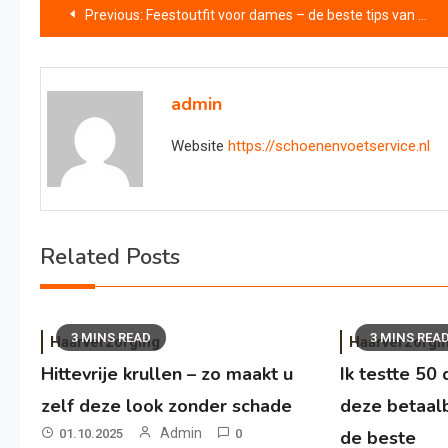
Bericht
Previous:
Feestoutfit voor dames – de beste tips van de mode-expert
navigatie
admin
Website
https://schoenenvoetservice.nl
Related Posts
3 MINS READ
3 MINS REA
Haarverzorging
Haarverzorgi
Hittevrije krullen – zo maakt u
Ik testte 5
zelf deze look zonder schade
deze betaal
Admin
01.10.2025
0
de beste