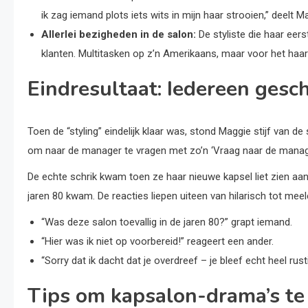
ik zag iemand plots iets wits in mijn haar strooien,” deelt M
Allerlei bezigheden in de salon:
De styliste die haar eer
klanten. Multitasken op z’n Amerikaans, maar voor het haar
Eindresultaat: Iedereen gesc
Toen de “styling” eindelijk klaar was, stond Maggie stijf van de
om naar de manager te vragen met zo’n ‘Vraag naar de manager
De echte schrik kwam toen ze haar nieuwe kapsel liet zien aa
jaren 80 kwam. De reacties liepen uiteen van hilarisch tot mee
“Was deze salon toevallig in de jaren 80?” grapt iemand.
“Hier was ik niet op voorbereid!” reageert een ander.
“Sorry dat ik dacht dat je overdreef – je bleef echt heel rust
Tips om kapsalon-drama’s te