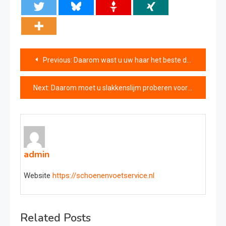
Bericht
Previous:
Daarom wast u uw haar het beste drie keer met shampoo
navigatie
Next:
Daarom moet u slakkenslijm proberen voor uw gezicht – zo werkt het!
admin
Website
https://schoenenvoetservice.nl
Related Posts