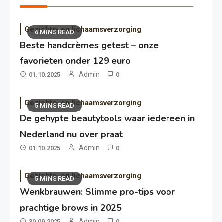
Gezichts- en lichaamsverzorging
6 MINS READ
Beste handcrèmes getest – onze
favorieten onder 129 euro
Admin
01.10.2025
0
Gezichts- en lichaamsverzorging
5 MINS READ
De gehypte beautytools waar iedereen in
Nederland nu over praat
Admin
01.10.2025
0
Gezichts- en lichaamsverzorging
5 MINS READ
Wenkbrauwen: Slimme pro-tips voor
prachtige brows in 2025
Admin
30.09.2025
0