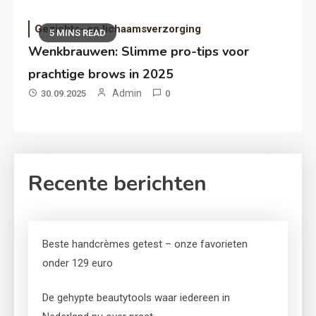
Gezichts- en lichaamsverzorging
5 MINS READ
Wenkbrauwen: Slimme pro-tips voor
prachtige brows in 2025
Admin
30.09.2025
0
Recente berichten
Beste handcrèmes getest – onze favorieten
onder 129 euro
De gehypte beautytools waar iedereen in