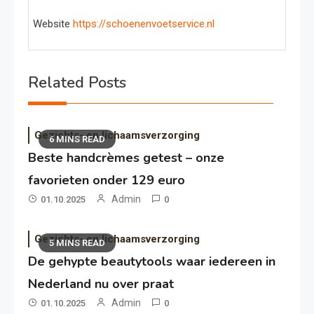
Website
https://schoenenvoetservice.nl
Related Posts
Gezichts- en lichaamsverzorging
6 MINS READ
Beste handcrèmes getest – onze
favorieten onder 129 euro
Admin
01.10.2025
0
Gezichts- en lichaamsverzorging
5 MINS READ
De gehypte beautytools waar iedereen in
Nederland nu over praat
Admin
01.10.2025
0