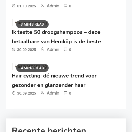
Admin
01.10.2025
0
Haarverzorging
3 MINS READ
Ik testte 50 droogshampoos – deze
betaalbare van Hemköp is de beste
Admin
30.09.2025
0
Haarverzorging
4 MINS READ
Hair cycling: dé nieuwe trend voor
gezonder en glanzender haar
Admin
30.09.2025
0
Recente berichten