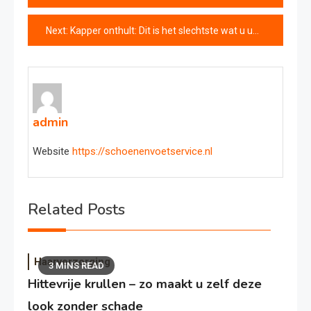
navigatie
Next:
Kapper onthult: Dit is het slechtste wat u uw haar kunt aandoen
admin
Website
https://schoenenvoetservice.nl
Related Posts
Haarverzorging
3 MINS READ
Hittevrije krullen – zo maakt u zelf deze
look zonder schade