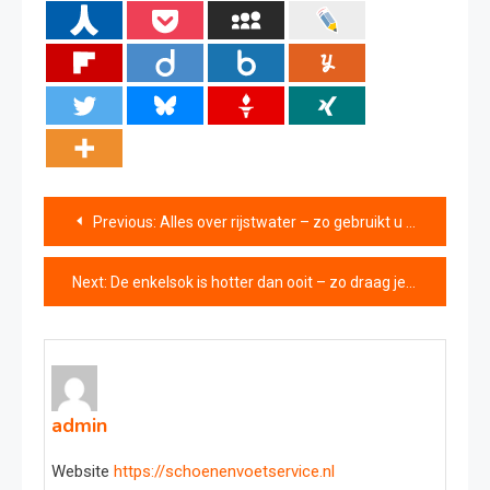
Bericht
Previous:
Alles over rijstwater – zo gebruikt u het voor gezond haar
navigatie
Next:
De enkelsok is hotter dan ooit – zo draag je hem in 2025
admin
Website
https://schoenenvoetservice.nl