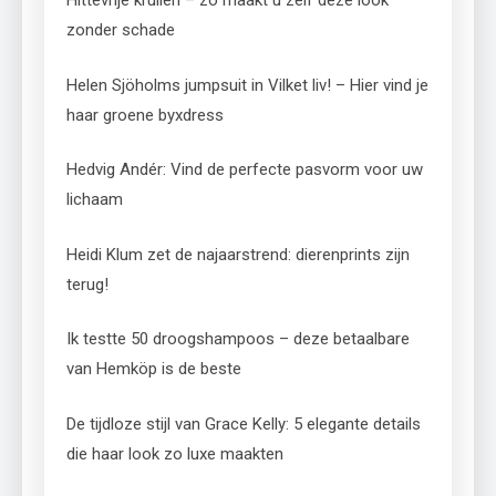
Hittevrije krullen – zo maakt u zelf deze look
zonder schade
Helen Sjöholms jumpsuit in Vilket liv! – Hier vind je
haar groene byxdress
Hedvig Andér: Vind de perfecte pasvorm voor uw
lichaam
Heidi Klum zet de najaarstrend: dierenprints zijn
terug!
Ik testte 50 droogshampoos – deze betaalbare
van Hemköp is de beste
De tijdloze stijl van Grace Kelly: 5 elegante details
die haar look zo luxe maakten