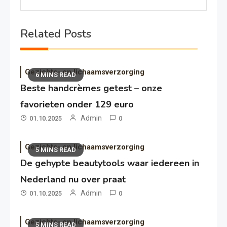
Related Posts
Gezichts- en lichaamsverzorging
6 MINS READ
Beste handcrèmes getest – onze
favorieten onder 129 euro
Admin
01.10.2025
0
Gezichts- en lichaamsverzorging
5 MINS READ
De gehypte beautytools waar iedereen in
Nederland nu over praat
Admin
01.10.2025
0
Gezichts- en lichaamsverzorging
5 MINS READ