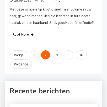
0
28.09.2025
admin
Met deze simpele tip krijgt u snel meer volume in uw
haar, gewoon met spullen die iedereen in huis heeft:
haarlak en een haarband. Snel, goedkoop én effectief!
Read More
Berichten
2
…
Vorige
1
3
16
paginering
Volgende
Recente berichten