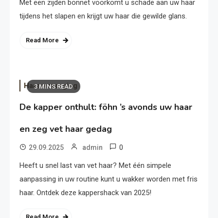
Met een zijden bonnet voorkomt u schade aan uw haar
tijdens het slapen en krijgt uw haar die gewilde glans.
Read More
Haarverzorging
3 MINS READ
De kapper onthult: föhn ’s avonds uw haar
en zeg vet haar gedag
0
29.09.2025
admin
Heeft u snel last van vet haar? Met één simpele
aanpassing in uw routine kunt u wakker worden met fris
haar. Ontdek deze kappershack van 2025!
Read More