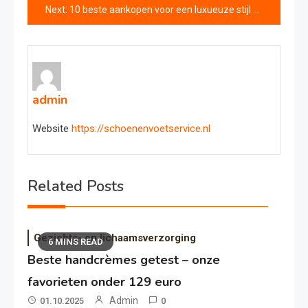
Next:
10 beste aankopen voor een luxueuze stijl deze zomer (2025)
admin
Website
https://schoenenvoetservice.nl
Related Posts
Gezichts- en lichaamsverzorging
6 MINS READ
Beste handcrèmes getest – onze
favorieten onder 129 euro
Admin
01.10.2025
0