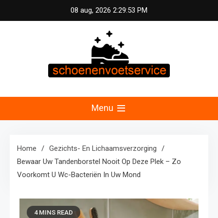
Skip
08 aug, 2026
2:29:53 PM
to
content
Schoenen &
Uw specialist in voetzorg en schoonheid.
Professionele pedicure, schoenmassage en
Menu
Voetservice –
fitnessconsultatie voor optimale voetverzorging en
welzijn in Nederland.
Schoonheid en
Home
Gezichts- En Lichaamsverzorging
Bewaar Uw Tandenborstel Nooit Op Deze Plek – Zo
Fitness voor Uw
Voorkomt U Wc-Bacteriën In Uw Mond
Voeten
4 MINS READ