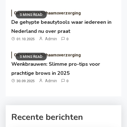
Gezichts- en lichaamsverzorging
5 MINS READ
De gehypte beautytools waar iedereen in
Nederland nu over praat
Admin
01.10.2025
0
Gezichts- en lichaamsverzorging
5 MINS READ
Wenkbrauwen: Slimme pro-tips voor
prachtige brows in 2025
Admin
30.09.2025
0
Recente berichten