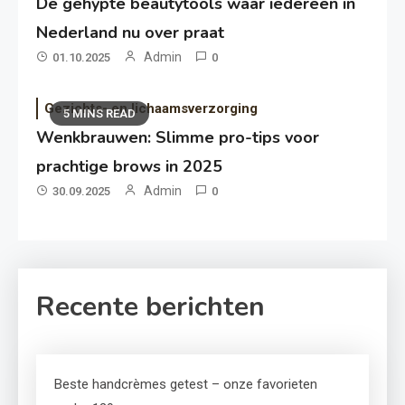
De gehypte beautytools waar iedereen in
Nederland nu over praat
Admin
01.10.2025
0
Gezichts- en lichaamsverzorging
5 MINS READ
Wenkbrauwen: Slimme pro-tips voor
prachtige brows in 2025
Admin
30.09.2025
0
Recente berichten
Beste handcrèmes getest – onze favorieten