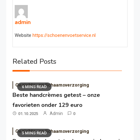
admin
Website
https://schoenenvoetservice.nl
Related Posts
Gezichts- en lichaamsverzorging
6 MINS READ
Beste handcrèmes getest – onze
favorieten onder 129 euro
Admin
01.10.2025
0
Gezichts- en lichaamsverzorging
5 MINS READ