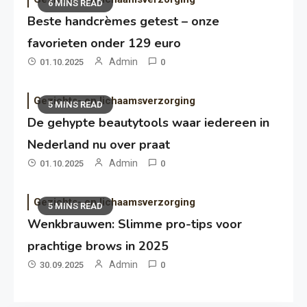
6 MINS READ
Beste handcrèmes getest – onze
favorieten onder 129 euro
Admin
01.10.2025
0
Gezichts- en lichaamsverzorging
5 MINS READ
De gehypte beautytools waar iedereen in
Nederland nu over praat
Admin
01.10.2025
0
Gezichts- en lichaamsverzorging
5 MINS READ
Wenkbrauwen: Slimme pro-tips voor
prachtige brows in 2025
Admin
30.09.2025
0