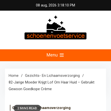
Skip
08 aug, 2026
3:18:11 PM
to
content
Schoenen &
Uw specialist in voetzorg en schoonheid.
Professionele pedicure, schoenmassage en
Menu
Voetservice –
fitnessconsultatie voor optimale voetverzorging en
welzijn in Nederland.
Schoonheid en
Home
Gezichts- En Lichaamsverzorging
82-Jarige Moeder Krijgt Lof Om Haar Huid – Gebruikt
Fitness voor Uw
Gewoon Goedkope Crème
Voeten
Gezichts- en lichaamsverzorging
2 MINS READ