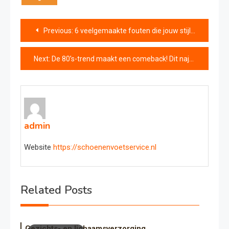
Bericht
Previous:
6 veelgemaakte fouten die jouw stijl minder elegant maken
navigatie
Next:
De 80’s-trend maakt een comeback! Dit najaar willen we allemaal brede schouders
admin
Website
https://schoenenvoetservice.nl
Related Posts
Gezichts- en lichaamsverzorging