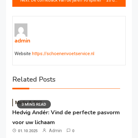
Next:
De comeback van de jaren 90 lipliner – zo draag je ‘m nu!
admin
Website
https://schoenenvoetservice.nl
Related Posts
Mode & Stijl
3 MINS READ
Hedvig Andér: Vind de perfecte pasvorm
voor uw lichaam
Admin
01.10.2025
0