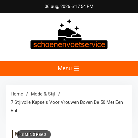
Skip
06 aug, 2026
6:17:55 PM
to
content
Schoenen &
Uw specialist in voetzorg en schoonheid.
Professionele pedicure, schoenmassage en
Menu
Voetservice –
fitnessconsultatie voor optimale voetverzorging en
welzijn in Nederland.
Schoonheid en
Home
Mode & Stijl
7 Stijlvolle Kapsels Voor Vrouwen Boven De 50 Met Een
Fitness voor Uw
Bril
Voeten
Mode & Stijl
3 MINS READ