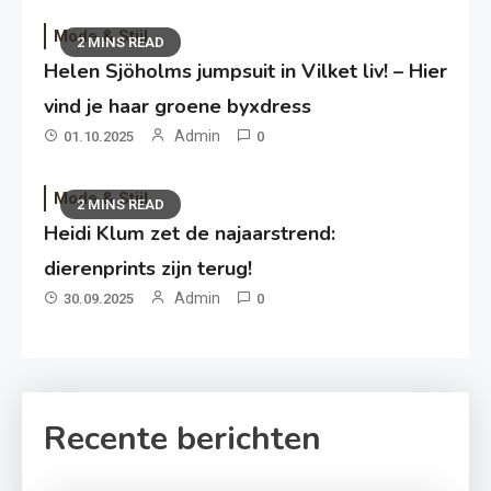
Mode & Stijl
2 MINS READ
Helen Sjöholms jumpsuit in Vilket liv! – Hier
vind je haar groene byxdress
Admin
01.10.2025
0
Mode & Stijl
2 MINS READ
Heidi Klum zet de najaarstrend:
dierenprints zijn terug!
Admin
30.09.2025
0
Recente berichten