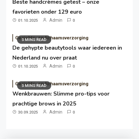
Beste handcrèmes getest – onze
favorieten onder 129 euro
Admin
01.10.2025
0
Gezichts- en lichaamsverzorging
5 MINS READ
De gehypte beautytools waar iedereen in
Nederland nu over praat
Admin
01.10.2025
0
Gezichts- en lichaamsverzorging
5 MINS READ
Wenkbrauwen: Slimme pro-tips voor
prachtige brows in 2025
Admin
30.09.2025
0