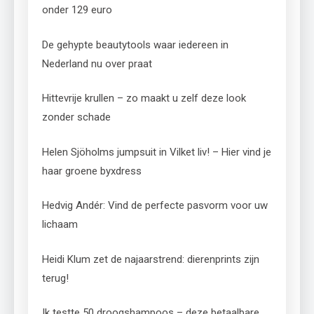
onder 129 euro
De gehypte beautytools waar iedereen in
Nederland nu over praat
Hittevrije krullen – zo maakt u zelf deze look
zonder schade
Helen Sjöholms jumpsuit in Vilket liv! – Hier vind je
haar groene byxdress
Hedvig Andér: Vind de perfecte pasvorm voor uw
lichaam
Heidi Klum zet de najaarstrend: dierenprints zijn
terug!
Ik testte 50 droogshampoos – deze betaalbare