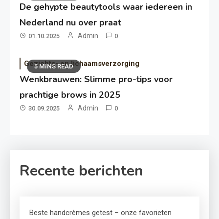
De gehypte beautytools waar iedereen in
Nederland nu over praat
Admin
01.10.2025
0
Gezichts- en lichaamsverzorging
5 MINS READ
Wenkbrauwen: Slimme pro-tips voor
prachtige brows in 2025
Admin
30.09.2025
0
Recente berichten
Beste handcrèmes getest – onze favorieten