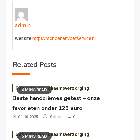
admin
Website
https://schoenenvoetservice.nl
Related Posts
Gezichts- en lichaamsverzorging
6 MINS READ
Beste handcrèmes getest – onze
favorieten onder 129 euro
Admin
01.10.2025
0
Gezichts- en lichaamsverzorging
5 MINS READ