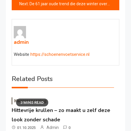
Next:
De 61 jaar oude trend die deze winter overal te zien is — het verhaal achter de pillbox hoed
admin
Website
https://schoenenvoetservice.nl
Related Posts
Haarverzorging
3 MINS READ
Hittevrije krullen – zo maakt u zelf deze
look zonder schade
Admin
01.10.2025
0