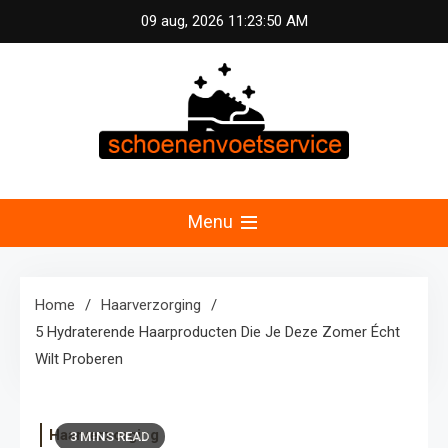
Skip
09 aug, 2026
11:23:50 AM
to
content
Schoenen &
Uw specialist in voetzorg en schoonheid.
Professionele pedicure, schoenmassage en
Menu
Voetservice –
fitnessconsultatie voor optimale voetverzorging en
welzijn in Nederland.
Schoonheid en
Home
Haarverzorging
5 Hydraterende Haarproducten Die Je Deze Zomer Écht
Fitness voor Uw
Wilt Proberen
Voeten
Haarverzorging
3 MINS READ