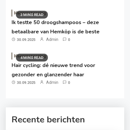
Haarverzorging
3 MINS READ
Ik testte 50 droogshampoos – deze
betaalbare van Hemköp is de beste
Admin
30.09.2025
0
Haarverzorging
4 MINS READ
Hair cycling: dé nieuwe trend voor
gezonder en glanzender haar
Admin
30.09.2025
0
Recente berichten