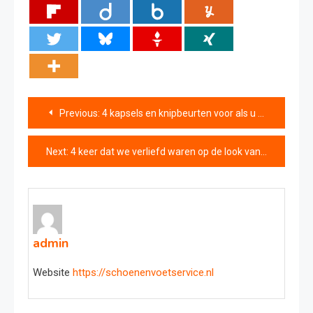
Bericht
Previous:
4 kapsels en knipbeurten voor als u geen tijd heeft om uw haar te stylen
navigatie
Next:
4 keer dat we verliefd waren op de look van Jenny Strömstedt – zo shop je haar kleding
admin
Website
https://schoenenvoetservice.nl