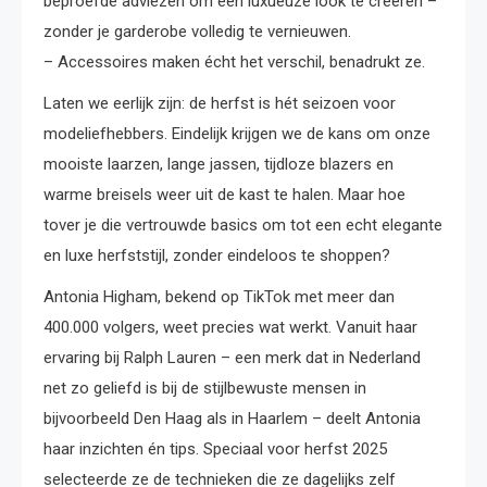
beproefde adviezen om een luxueuze look te creëren –
zonder je garderobe volledig te vernieuwen.
– Accessoires maken écht het verschil, benadrukt ze.
Laten we eerlijk zijn: de herfst is hét seizoen voor
modeliefhebbers. Eindelijk krijgen we de kans om onze
mooiste laarzen, lange jassen, tijdloze blazers en
warme breisels weer uit de kast te halen. Maar hoe
tover je die vertrouwde basics om tot een echt elegante
en luxe herfststijl, zonder eindeloos te shoppen?
Antonia Higham, bekend op TikTok met meer dan
400.000 volgers, weet precies wat werkt. Vanuit haar
ervaring bij Ralph Lauren – een merk dat in Nederland
net zo geliefd is bij de stijlbewuste mensen in
bijvoorbeeld Den Haag als in Haarlem – deelt Antonia
haar inzichten én tips. Speciaal voor herfst 2025
selecteerde ze de technieken die ze dagelijks zelf