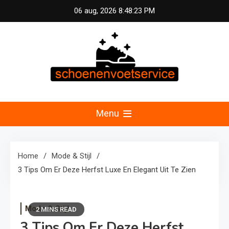
Skip
06 aug, 2026
8:48:24 PM
to
content
Schoenen &
Uw specialist in voetzorg en schoonheid.
Professionele pedicure, schoenmassage en
Menu
Voetservice –
fitnessconsultatie voor optimale voetverzorging en
welzijn in Nederland.
Schoonheid en
Home
Mode & Stijl
3 Tips Om Er Deze Herfst Luxe En Elegant Uit Te Zien
Fitness voor Uw
Voeten
Mode & Stijl
2 MINS READ
3 Tips Om Er Deze Herfst