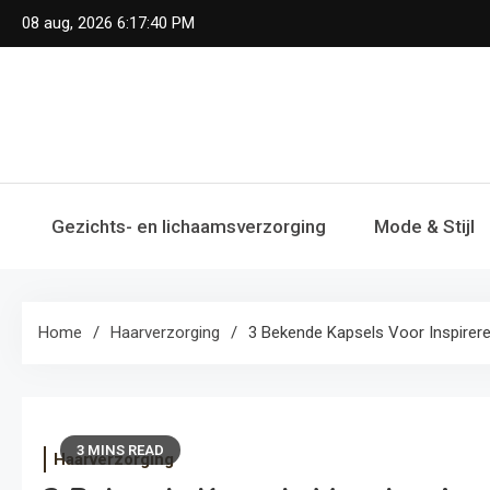
Skip
08 aug, 2026
6:17:42 PM
to
content
Gezichts- en lichaamsverzorging
Mode & Stijl
Home
Haarverzorging
3 Bekende Kapsels Voor Inspirer
3 MINS READ
Haarverzorging