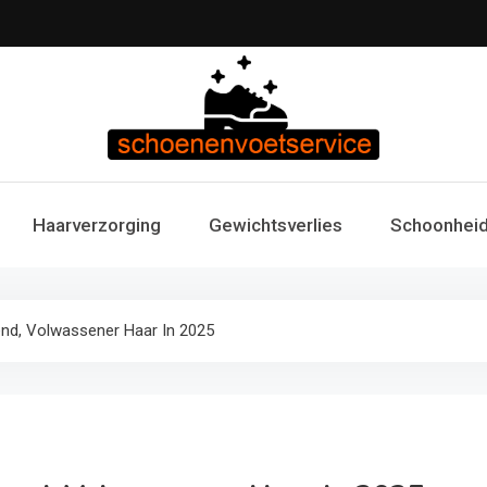
Schoenen & Voets
Uw specialist in voetzorg en schoonheid. Professi
Haarverzorging
Gewichtsverlies
Schoonheid
voetverzorg
Fitness 
end, Volwassener Haar In 2025