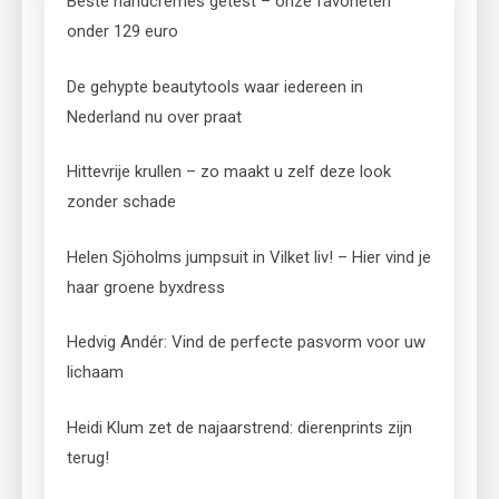
Beste handcrèmes getest – onze favorieten
onder 129 euro
De gehypte beautytools waar iedereen in
Nederland nu over praat
Hittevrije krullen – zo maakt u zelf deze look
zonder schade
Helen Sjöholms jumpsuit in Vilket liv! – Hier vind je
haar groene byxdress
Hedvig Andér: Vind de perfecte pasvorm voor uw
lichaam
Heidi Klum zet de najaarstrend: dierenprints zijn
terug!