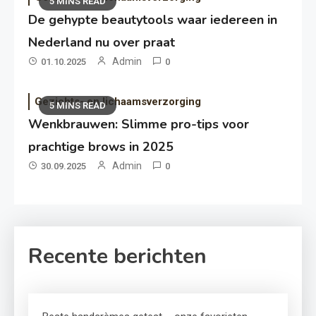
5 MINS READ
De gehypte beautytools waar iedereen in
Nederland nu over praat
Admin
01.10.2025
0
Gezichts- en lichaamsverzorging
5 MINS READ
Wenkbrauwen: Slimme pro-tips voor
prachtige brows in 2025
Admin
30.09.2025
0
Recente berichten