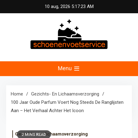
Skip
10 aug, 2026
5:17:23 AM
to
content
Schoenen &
Uw specialist in voetzorg en schoonheid.
Professionele pedicure, schoenmassage en
Menu
Voetservice –
fitnessconsultatie voor optimale voetverzorging en
welzijn in Nederland.
Schoonheid en
Home
Gezichts- En Lichaamsverzorging
100 Jaar Oude Parfum Voert Nog Steeds De Ranglijsten
Fitness voor Uw
Aan – Het Verhaal Achter Het Icoon
Voeten
Gezichts- en lichaamsverzorging
2 MINS READ