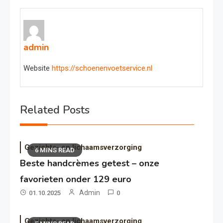
admin
Website
https://schoenenvoetservice.nl
Related Posts
Gezichts- en lichaamsverzorging
6 MINS READ
Beste handcrèmes getest – onze
favorieten onder 129 euro
Admin
01.10.2025
0
Gezichts- en lichaamsverzorging